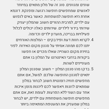
שונים ומגוונים. סוג זה של מלון מתאים במיוחד
לאנשים שמחפשים חופשה רגועה ומפנקת. דוגמא
אחרת היא חופשה למשפחות. כאשר באים לנפוש
עם ילדים, למרבית ההורים חשוב שהמלון יעניק
שירותי בידור לילדים. שירותים כאלה יכולים לכלול
פעילויות בבריכה, מועדון ילדים וכדומה.
לקרוא חוות דעת ופידבקים – המלצות האורחים
יתנו לכם תמונה אמיתי על סגנון מקום האירוח. לפני
בחירת מקום השהייה שאלו מכרים או חפשו
ביקורות ברחבי האינטרנט על המלון בו אתם
מעוניינים לשהות.
בדקו מהו סגנון המלון – חשוב שסגנון המלון
יתאים לסגנון החופשה שלכם. למשל, אם אתם
מחפשים חוויה רומנטית חשוב לבחור במלון
שמתאים לזוגות ויאפשר לכם ליהנות מזמן איכות
אחד עם השני ללא הפרעות. לעומת זאת, אם אתם
מחפשים חופשה משפחתית עם ילדים, יש לבחור
במלון שמעניק את המעטפת המתאימה ביותר