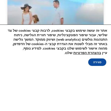
אתר זה עושה שימוש בקבצי
cookies, לרבות קבצי cookies של צד
שלישי, עבור שיפור הפונקצינליות, שיפור חוויית הגלישה, ניתוח
התנהגות גולשים (web analytics) ושיווק ממוקד. המשך גלישה
באתר זה מבלי לשנות את הגדרת קבצי ה-cookies של הדפדפן,
מהווה אישור לשימוש שלנו בקבצי cookies. למידע נוסף,
חופשה בצפון למשפחות – איך עושים
הזמנה
עיין
בהצהרת הפרטיות
שלנו.
אונליין
את זה נכון?
סגירה
חופשה בצפון למשפחות היא חוויה מיוחדת ומגבשת לכל
המשפחה. כאשר השגרה שוחקת והגוף והנפש דורשים פסק
זמן, התרופה המושלמת היא יציאה לחופשה מרעננה
ומרגשת. כאשר
קרא עוד »