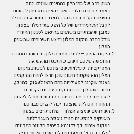
מגוון רחב של בתי מלון במחירים שונים. כיום,
באמצעות הטכנולוגיה ואתרי האינטרנט ניתן להשוות
מחירים בקלות ובמהירות. בלחיצת כפתור אחת תוכלו
לקבל את המחירים של כל היצע בתי המלון בצפון.
כמובן שהמחירים משתנים בהתאם לסגנון האירוח,
גודל החדר, מיקום המלון והיצע השירותים שמעניק
המלון.
מיקום המלון – לפני בחירת המלון בו תשהו במסגרת
החופשה שלכם חשוב שתתכננו מראש את
האטרקציות ופעילויות שברצונכם לעשות. מיקום
המלון הוא פקטור חשוב שכן תרצו להיות ממוקמים
באזור שקרוב לפעילויות בהם תרצו לעסוק. כמו כן,
חשוב שהמלון יהיה ממוקם באזורים הקרובים
למרכזים מסחריים, חנויות ומסעדות שתוכלו ליהנות
מהחוויה הכוללת שהצפון יכול להציע עבורכם.
השירותים שמציע המלון – מלונות רבים בצפון
מעניקים לנופשים חוויה נוספת מעבר ללינה
במקום אירוח. כף לדוגמא קיימים מלונות המכונים
“מלונות ספא” שמעניקים לנופשים שירותי ספא